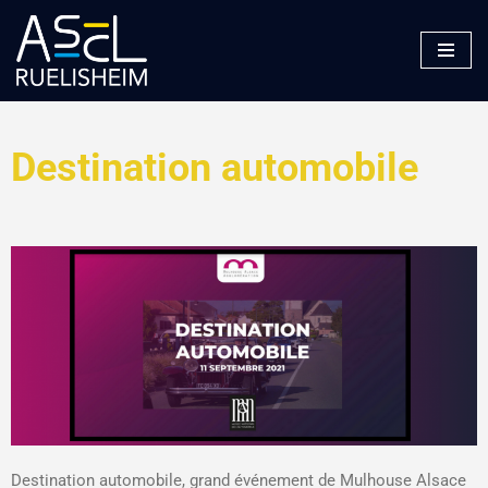
Aller
au
contenu
Destination automobile
Destination automobile, grand événement de Mulhouse Alsace