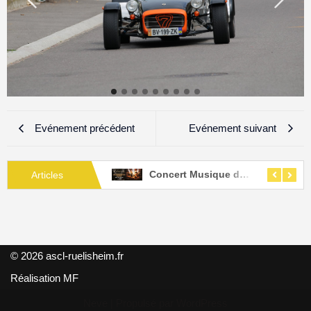
Evénement précédent
Evénement suivant
UIT TRICOLORE
Concert Musique de Film
Articles
© 2026 ascl-ruelisheim.fr
Réalisation MF
Neve
| Propulsé par
WordPress