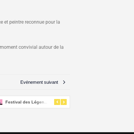
ice et peintre reconnue pour la
n moment convivial autour de la
Evénement suivant
Festival des Légendes
Fête de la musique 2024
Mar